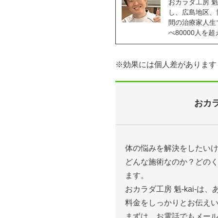
おカラダ工房 魁
し、広島地区、
間の治療家人生で
べ80000人
※効果には個人差があります
おカラ
体の悩みを解決をしたい
どんな施術なのか？どの
ます。
おカラダ工房 魁-kai-
料金をしっかりとお伝え
まずは、お電話でもメー