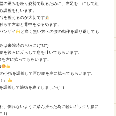
盤の歪みを座り姿勢で取るために、左足を上にして組
心調整を行います。
台を整えるのが大切です
触らす左肩と背中をゆるめます。
バンザイ
と痛く無い方への腰の動作を繰り返しても
来院時の70%に⤵︎(^O^)
腰を後ろに反らして息を吐いてもらいます。
腰を左に捻ってもらいます。
︎
の小指を調整して再び腰を左に捻ってもらいます。
！』
調整して施術を終了しました(^^)
れ、倒れないように踏ん張った為に軽いギックリ腰に
 T)