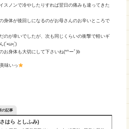
イスノンで冷やしたりすれば翌日の痛みも違ってきた
の身体が後回しになるのがお母さんのお辛いところで
だのが幸いでしたが、次も同じくらいの衝撃で軽いギ
ω•̥`)
お身体も大切にして下さいね(*^ーﾟ)b
美味いっ
新の記事
ささはら としふみ)