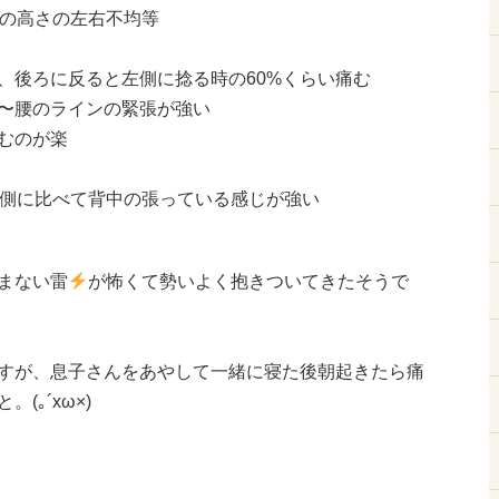
の高さの左右不均等
、後ろに反ると左側に捻る時の60%くらい痛む
〜腰のラインの緊張が強い
むのが楽
側に比べて背中の張っている感じが強い
まない雷
が怖くて勢いよく抱きついてきたそうで
すが、息子さんをあやして一緒に寝た後朝起きたら痛
(｡´xω×)