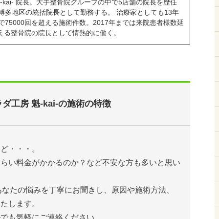
-kai- 院長。大手整骨院グループの中で5店舗の院長を歴任
博多地区の統括院長として勤務する。 治療家としても13年
75000回を超える施術件数。2017年までは来院患者様数延
を超える整骨院の院長として情熱的に働く。
ダ工房 魁-kai-の施術の特徴
けど・・・。
くらい料金がかかるのか？など不安な方も多いと思い
は、あなたの悩みを丁寧にお聞きし、原因や施術方法、
いたします。
ルでも気軽にご連絡ください。