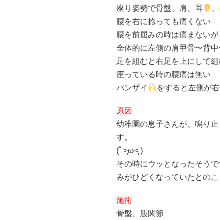
座り姿勢で骨盤、肩、耳
、
腰を右に捻っても痛くない
腰を前屈みの時は痛まないが
全体的に左側の肩甲骨〜背中
足を組むと右足を上にして組
座っている時の腰痛は無い
バンザイ
をすると左側が右
原因
幼稚園の息子さんが、鳴り止
す。
(˚ ˃̣̣̥ω˂̣̣̥ )
その時にウッとなったそうで
みがひどくなっていたとのこと。
施術
骨盤、股関節