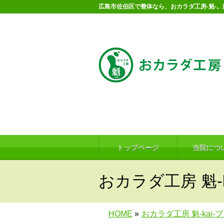
広島市佐伯区で整体なら、おカラダ工房-魁-
トップページ
当院につ
おカラダ工房 魁-k
HOME
»
おカラダ工房 魁-kai-