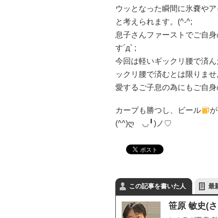
ウッとなった瞬間に氷嚢やア
と考えられます。(^-^;
息子さんファーストでご自身
す´д` ;
今回は軽いギックリ腰で済ん
ックリ腰で済むとは限りません(´•
愛するご子息の為にもご自身の
カープも勝つし、ビール
が
(^^)ღゝ◡╹)ノ♡
この記事を書いた人
最
笹原 敏史(