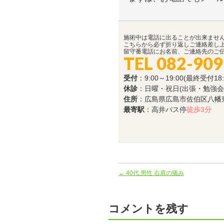
施術中は電話に出ることが出来ませ
こちらから必ず折り返しご連絡差し
留守番電話にお名前、ご連絡先のご
TEL 082-909
受付
：9:00～19:00(最終受付18:
休診
：日曜・祝日(出張・勉強会
住所
：広島県広島市佐伯区八幡東4-
最寄駅
：高井バス停
徒歩3分
←
40代 男性 右肩の痛み
コメントを残す