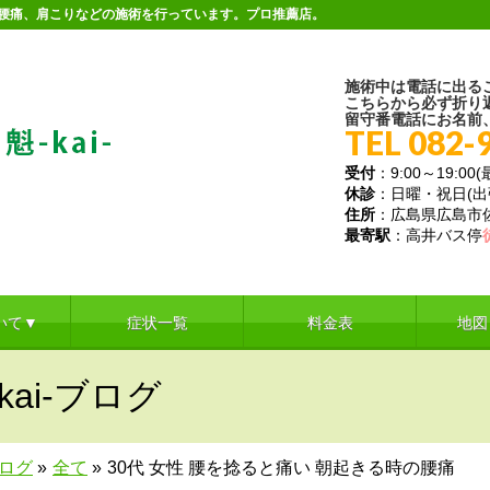
。腰痛、肩こりなどの施術を行っています。プロ推薦店。
施術中は電話に出る
こちらから必ず折り
留守番電話にお名前
TEL 082-
受付
：9:00～19:00
休診
：日曜・祝日(
住所
：広島県広島市佐伯
最寄駅
：高井バス停
いて▼
症状一覧
料金表
地図
ai-ブログ
ブログ
»
全て
»
30代 女性 腰を捻ると痛い 朝起きる時の腰痛