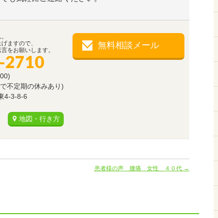
ん。
上げますので、
無料相談メール
伝言をお願いします。
-2710
00)
で不定期の休みあり)
3-8-6
地図・行き方
患者様の声 腰痛 女性 ４０代
→