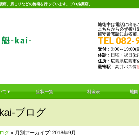
。腰痛、肩こりなどの施術を行っています。プロ推薦店。
施術中は電話に出る
こちらから必ず折り
留守番電話にお名前
TEL 082-
受付
：9:00～19:00
休診
：日曜・祝日(
住所
：広島県広島市佐伯
最寄駅
：高井バス停
いて▼
症状一覧
料金表
地図
ai-ブログ
ブログ
»
月別アーカイブ: 2018年9月