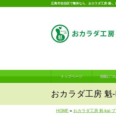
広島市佐伯区で整体なら、おカラダ工房-魁-
トップページ
当院につ
おカラダ工房 魁-k
HOME
»
おカラダ工房 魁-kai-