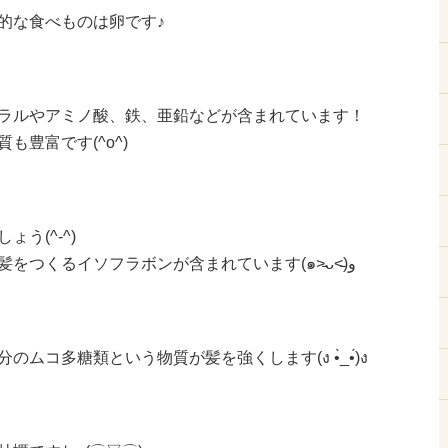
的な食べものは卵です♪
ラルやアミノ酸、鉄、亜鉛などが含まれています！
も豊富です(^o^)
う(^-^)
良質なタンパク質と、美しい髪をつくるイソフラボンが含まれています(๑˃̵ᴗ˂̵)و
ムコ多糖類という物質が髪を強くします(ง •̀_•́)ง