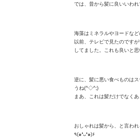
では、昔から髪に良いいわれ
海藻はミネラルやヨードなど
以前、テレビで見たのですが
してました。これも良いと思いま
逆に、髪に悪い食べものはス
うね(^◇^;)
まあ、これは髪だけでなくあき
おしゃれは髪から、と言われ
٩(๑❛ᴗ❛๑)۶