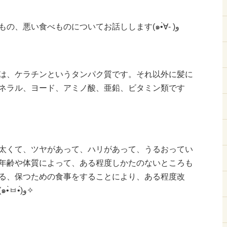
そこで、今回は髪に良い食べもの、悪い食べものについてお話しします(๑•̀∀- )و
は、ケラチンというタンパク質です。それ以外に髪に
ネラル、ヨード、アミノ酸、亜鉛、ビタミン類です
太くて、ツヤがあって、ハリがあって、うるおってい
年齢や体質によって、ある程度しかたのないところも
る、保つための食事をすることにより、ある程度改
善、保全することも出来ます(๑•̀ㅂ•́)و✧