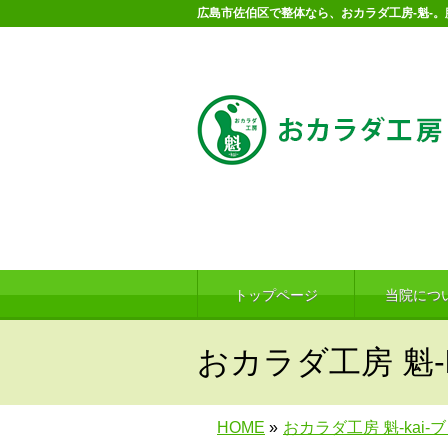
広島市佐伯区で整体なら、おカラダ工房-魁-
トップページ
当院につ
おカラダ工房 魁-k
HOME
»
おカラダ工房 魁-kai-