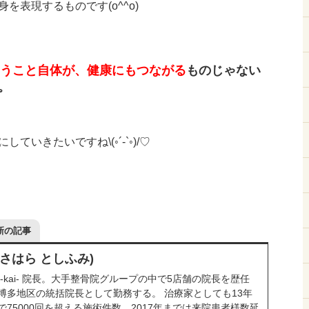
を表現するものです(o^^o)
うこと自体が、健康にもつながる
ものじゃない
و✧*｡
いきたいですね\(◦´-`◦)/♡
新の記事
ささはら としふみ)
-kai- 院長。大手整骨院グループの中で5店舗の院長を歴任
博多地区の統括院長として勤務する。 治療家としても13年
75000回を超える施術件数。2017年までは来院患者様数延