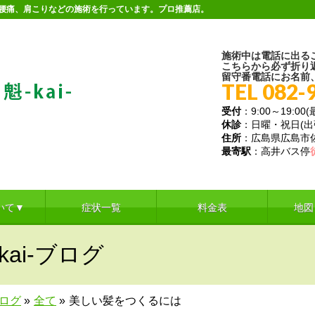
。腰痛、肩こりなどの施術を行っています。プロ推薦店。
施術中は電話に出る
こちらから必ず折り
留守番電話にお名前
TEL 082-
受付
：9:00～19:00
休診
：日曜・祝日(
住所
：広島県広島市佐伯
最寄駅
：高井バス停
いて▼
症状一覧
料金表
地図
ai-ブログ
ブログ
»
全て
»
美しい髪をつくるには