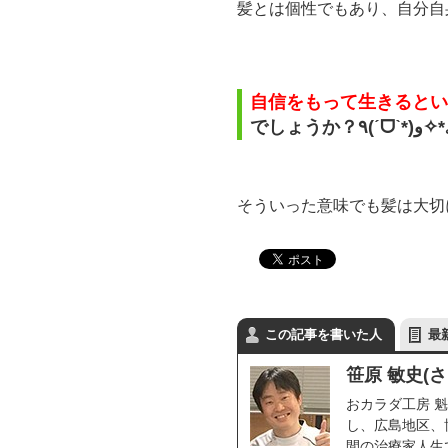
髪とは個性でもあり、自分自身
自信をもって生きるとい
でしょうか？٩(ˊᗜˋ*)
そういった意味でも髪は大切にして
この記事を書いた人
最
笹原 敏史(
おカラダ工房 魁
し、広島地区、
間の治療家人生で