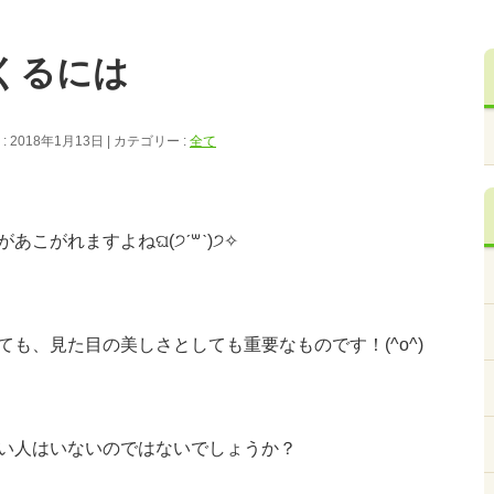
くるには
 2018年1月13日
カテゴリー :
全て
こがれますよねଘ(੭ˊ꒳​ˋ)੭✧
も、見た目の美しさとしても重要なものです！(^o^)
い人はいないのではないでしょうか？