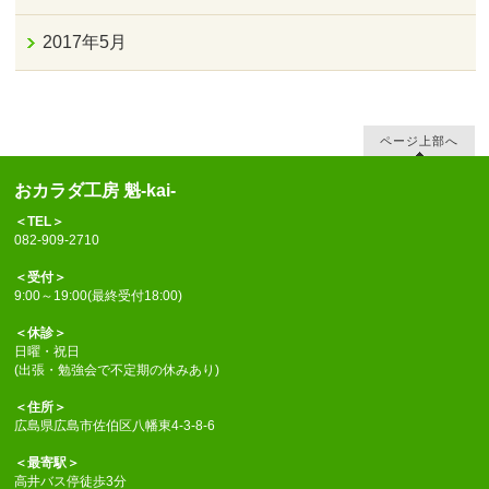
2017年5月
ページ上部へ
おカラダ工房 魁-kai-
＜TEL＞
082-909-2710
＜受付＞
9:00～19:00(最終受付18:00)
＜休診＞
日曜・祝日
(出張・勉強会で不定期の休みあり)
＜住所＞
広島県広島市佐伯区八幡東4-3-8-6
＜最寄駅＞
高井バス停徒歩3分