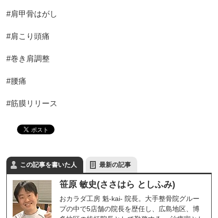
#肩甲骨はがし
#肩こり頭痛
#巻き肩調整
#腰痛
#筋膜リリース
この記事を書いた人
最新の記事
笹原 敏史(ささはら としふみ)
おカラダ工房 魁-kai- 院長。大手整骨院グルー
プの中で5店舗の院長を歴任し、広島地区、博