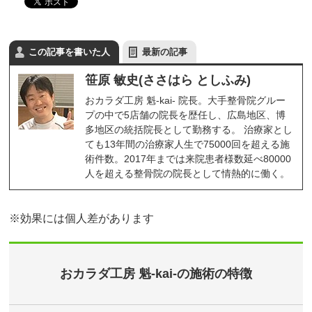
この記事を書いた人
最新の記事
笹原 敏史(ささはら としふみ)
おカラダ工房 魁-kai- 院長。大手整骨院グルー
プの中で5店舗の院長を歴任し、広島地区、博
多地区の統括院長として勤務する。 治療家とし
ても13年間の治療家人生で75000回を超える施
術件数。2017年までは来院患者様数延べ80000
人を超える整骨院の院長として情熱的に働く。
※効果には個人差があります
おカラダ工房 魁-kai-の施術の特徴