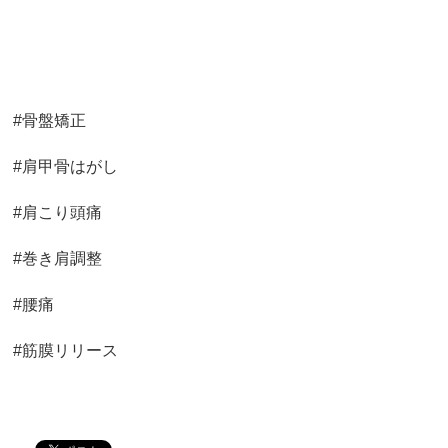
#骨盤矯正
#肩甲骨はがし
#肩こり頭痛
#巻き肩調整
#腰痛
#筋膜リリース