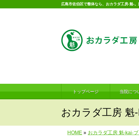
広島市佐伯区で整体なら、おカラダ工房-魁-
トップページ
当院につ
おカラダ工房 魁-k
HOME
»
おカラダ工房 魁-kai-