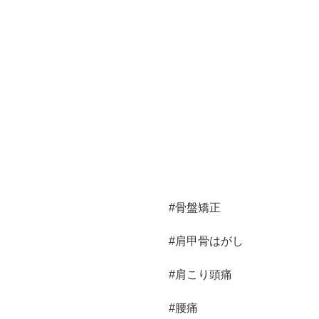
#骨盤矯正
#肩甲骨はがし
#肩こり頭痛
#腰痛