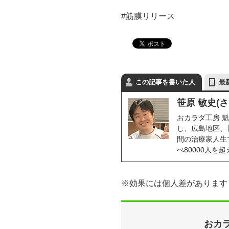
#筋膜リリース
この記事を書いた人
最
笹原 敏史(
おカラダ工房 魁
し、広島地区、
間の治療家人生で
べ80000人
※効果には個人差があります
おカラ