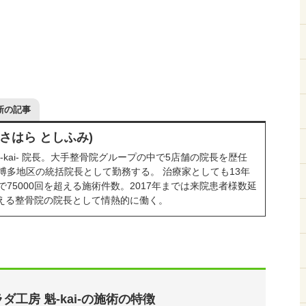
新の記事
ささはら としふみ)
-kai- 院長。大手整骨院グループの中で5店舗の院長を歴任
博多地区の統括院長として勤務する。 治療家としても13年
75000回を超える施術件数。2017年までは来院患者様数延
を超える整骨院の院長として情熱的に働く。
ダ工房 魁-kai-の施術の特徴