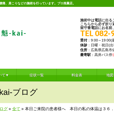
。腰痛、肩こりなどの施術を行っています。プロ推薦店。
施術中は電話に出る
こちらから必ず折り
留守番電話にお名前
TEL 082-
受付
：9:00～19:00
休診
：日曜・祝日(
住所
：広島県広島市佐伯
最寄駅
：高井バス停
いて▼
症状一覧
料金表
地図
ai-ブログ
ブログ
»
全て
»
本日ご来院の患者様へ 本日の私の体温は３６