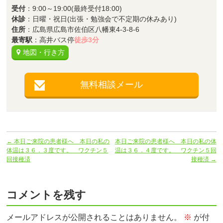
受付
：9:00～19:00(最終受付18:00)
休診
：日曜・祝日(出張・勉強会で不定期の休みあり)
住所
：広島県広島市佐伯区八幡東4-3-8-6
最寄駅
：高井バス停
徒歩3分
地図・行き方
無料相談メール
←
本日ご来院の患者様へ 本日の私の
本日ご来院の患者様へ 本日の私の体
体温は３６．３度です。 ワクチン５
温は３６．４度です。 ワクチン５回
回接種済
接種済
→
コメントを残す
メールアドレスが公開されることはありません。
※
が付