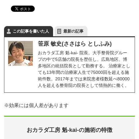
この記事を書いた人
最新の記事
笹原 敏史(ささはら としふみ)
おカラダ工房 魁-kai- 院長。大手整骨院グルー
プの中で5店舗の院長を歴任し、広島地区、博
多地区の統括院長として勤務する。 治療家とし
ても13年間の治療家人生で75000回を超える施
術件数。2017年までは来院患者様数延べ80000
人を超える整骨院の院長として情熱的に働く。
※効果には個人差があります
おカラダ工房 魁-kai-の施術の特徴