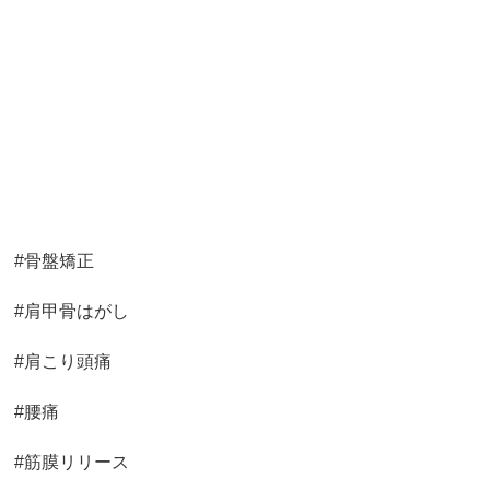
#骨盤矯正
#肩甲骨はがし
#肩こり頭痛
#腰痛
#筋膜リリース