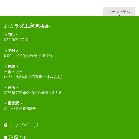
ページ上部へ
おカラダ工房 魁-kai-
＜TEL＞
082-909-2710
＜受付＞
9:00～19:00(最終受付18:00)
＜休診＞
日曜・祝日
(出張・勉強会で不定期の休みあり)
＜住所＞
広島県広島市佐伯区八幡東4-3-8-6
＜最寄駅＞
高井バス停徒歩3分
トップページ
治療方針