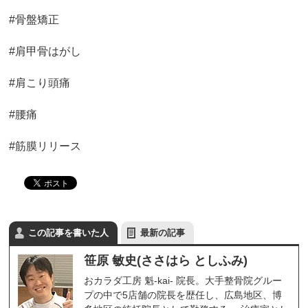
#骨盤矯正
#肩甲骨はがし
#肩こり頭痛
#腰痛
#筋膜リリース
この記事を書いた人
最新の記事
笹原 敏史(ささはら としふみ)
おカラダ工房 魁-kai- 院長。大手整骨院グルー
プの中で5店舗の院長を歴任し、広島地区、博