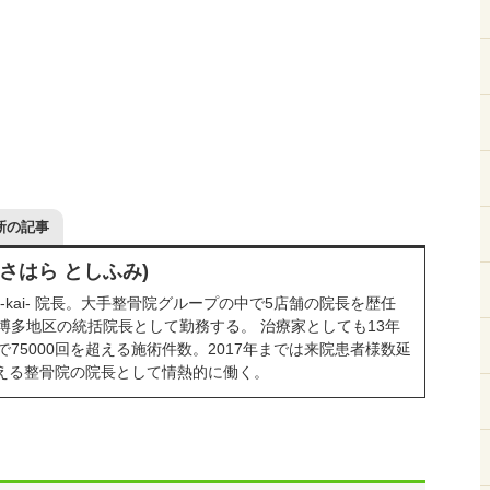
新の記事
ささはら としふみ)
-kai- 院長。大手整骨院グループの中で5店舗の院長を歴任
博多地区の統括院長として勤務する。 治療家としても13年
75000回を超える施術件数。2017年までは来院患者様数延
を超える整骨院の院長として情熱的に働く。