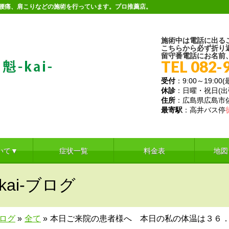
。腰痛、肩こりなどの施術を行っています。プロ推薦店。
施術中は電話に出る
こちらから必ず折り
留守番電話にお名前
TEL 082-
受付
：9:00～19:00
休診
：日曜・祝日(
住所
：広島県広島市佐伯
最寄駅
：高井バス停
いて▼
症状一覧
料金表
地図
ai-ブログ
ブログ
»
全て
»
本日ご来院の患者様へ 本日の私の体温は３６