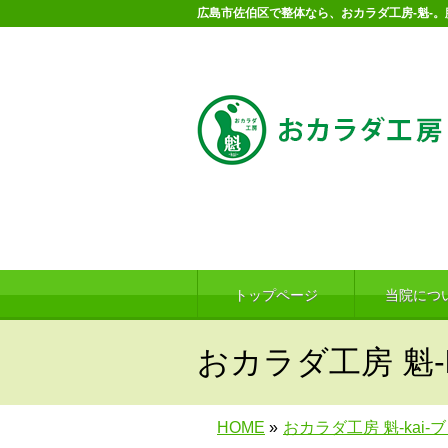
広島市佐伯区で整体なら、おカラダ工房-魁-
トップページ
当院につ
おカラダ工房 魁-k
HOME
»
おカラダ工房 魁-kai-