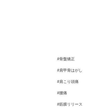
#骨盤矯正
#肩甲骨はがし
#肩こり頭痛
#腰痛
#筋膜リリース