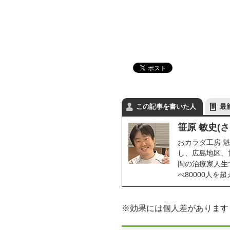
この記事を書いた人
最
笹原 敏史(
おカラダ工房 魁
し、広島地区、
間の治療家人生で
べ80000人
※効果には個人差があります