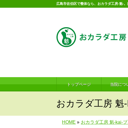
広島市佐伯区で整体なら、おカラダ工房-魁-
トップページ
当院につ
おカラダ工房 魁-k
HOME
»
おカラダ工房 魁-kai-