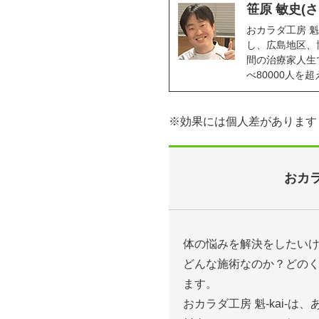
笹原 敏史(
おカラダ工房 魁
し、広島地区、
間の治療家人生で
べ80000人
※効果には個人差があります
おカラ
体の悩みを解決をしたい
どんな施術なのか？どの
ます。
おカラダ工房 魁-kai-