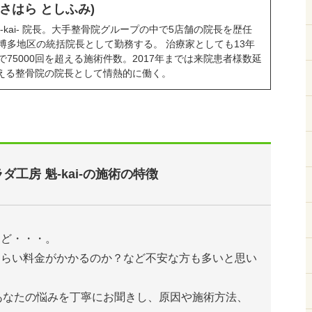
ささはら としふみ)
-kai- 院長。大手整骨院グループの中で5店舗の院長を歴任
博多地区の統括院長として勤務する。 治療家としても13年
75000回を超える施術件数。2017年までは来院患者様数延
を超える整骨院の院長として情熱的に働く。
ダ工房 魁-kai-の施術の特徴
けど・・・。
くらい料金がかかるのか？など不安な方も多いと思い
は、あなたの悩みを丁寧にお聞きし、原因や施術方法、