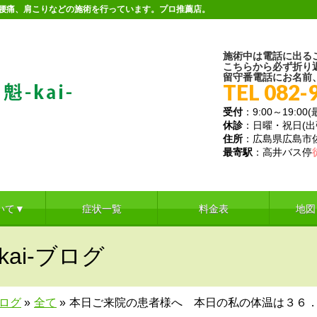
。腰痛、肩こりなどの施術を行っています。プロ推薦店。
施術中は電話に出る
こちらから必ず折り
留守番電話にお名前
TEL 082-
受付
：9:00～19:00
休診
：日曜・祝日(
住所
：広島県広島市佐伯
最寄駅
：高井バス停
いて▼
症状一覧
料金表
地図
ai-ブログ
ブログ
»
全て
»
本日ご来院の患者様へ 本日の私の体温は３６