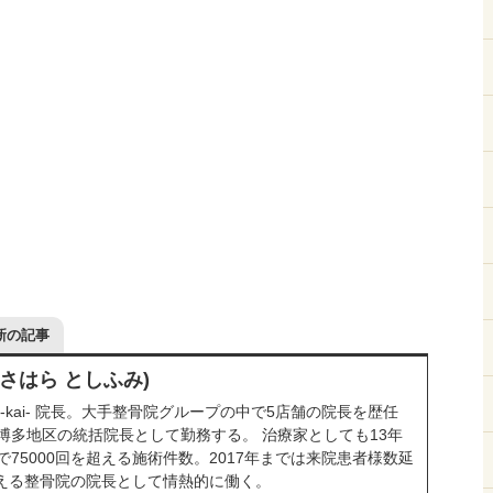
新の記事
ささはら としふみ)
-kai- 院長。大手整骨院グループの中で5店舗の院長を歴任
博多地区の統括院長として勤務する。 治療家としても13年
75000回を超える施術件数。2017年までは来院患者様数延
を超える整骨院の院長として情熱的に働く。