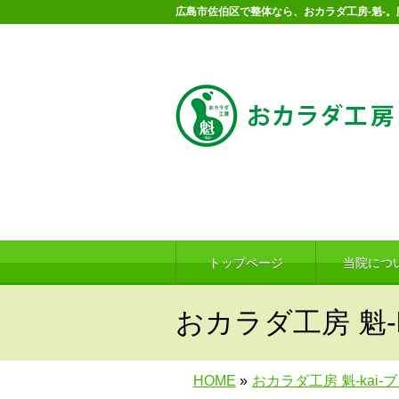
広島市佐伯区で整体なら、おカラダ工房-魁-
トップページ
当院につ
おカラダ工房 魁-k
HOME
»
おカラダ工房 魁-kai-