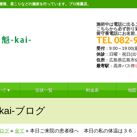
。腰痛、肩こりなどの施術を行っています。プロ推薦店。
施術中は電話に出る
こちらから必ず折り
留守番電話にお名前
TEL 082-
受付
：9:00～19:00
休診
：日曜・祝日(
住所
：広島県広島市佐伯
最寄駅
：高井バス停
いて▼
症状一覧
料金表
地図
ai-ブログ
ブログ
»
全て
»
本日ご来院の患者様へ 本日の私の体温は３６