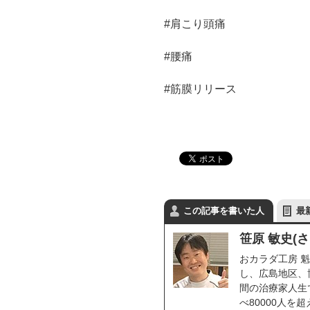
#肩こり頭痛
#腰痛
#筋膜リリース
この記事を書いた人
最
笹原 敏史(
おカラダ工房 魁
し、広島地区、
間の治療家人生で
べ80000人