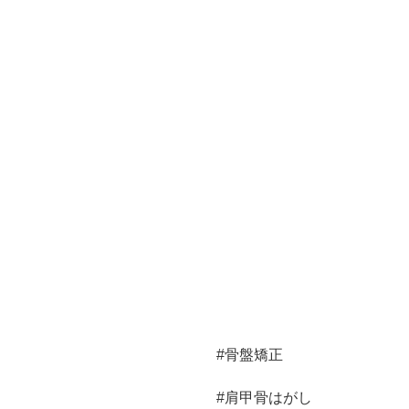
#骨盤矯正
#肩甲骨はがし