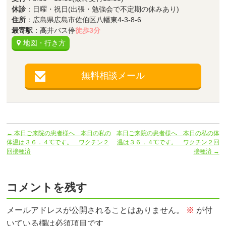
休診
：日曜・祝日(出張・勉強会で不定期の休みあり)
住所
：広島県広島市佐伯区八幡東4-3-8-6
最寄駅
：高井バス停
徒歩3分
地図・行き方
無料相談メール
←
本日ご来院の患者様へ 本日の私の
本日ご来院の患者様へ 本日の私の体
体温は３６．４℃です。 ワクチン２
温は３６．４℃です。 ワクチン２回
回接種済
接種済
→
コメントを残す
メールアドレスが公開されることはありません。
※
が付
いている欄は必須項目です