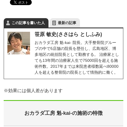
この記事を書いた人
最新の記事
笹原 敏史(ささはら としふみ)
おカラダ工房 魁-kai- 院長。大手整骨院グルー
プの中で5店舗の院長を歴任し、広島地区、博
多地区の統括院長として勤務する。 治療家とし
ても13年間の治療家人生で75000回を超える施
術件数。2017年までは来院患者様数延べ80000
人を超える整骨院の院長として情熱的に働く。
※効果には個人差があります
おカラダ工房 魁-kai-の施術の特徴