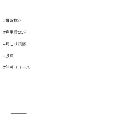
#骨盤矯正
#肩甲骨はがし
#肩こり頭痛
#腰痛
#筋膜リリース