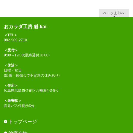
ページ上部へ
おカラダ工房 魁-kai-
＜TEL＞
082-909-2710
＜受付＞
9:00～19:00(最終受付18:00)
＜休診＞
日曜・祝日
(出張・勉強会で不定期の休みあり)
＜住所＞
広島県広島市佐伯区八幡東4-3-8-6
＜最寄駅＞
高井バス停徒歩3分
トップページ