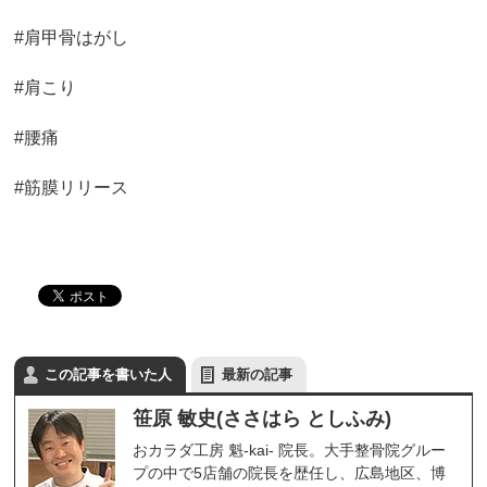
#肩甲骨はがし
#肩こり
#腰痛
#筋膜リリース
この記事を書いた人
最新の記事
笹原 敏史(ささはら としふみ)
おカラダ工房 魁-kai- 院長。大手整骨院グルー
プの中で5店舗の院長を歴任し、広島地区、博