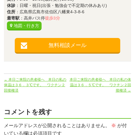
休診
：日曜・祝日(出張・勉強会で不定期の休みあり)
住所
：広島県広島市佐伯区八幡東4-3-8-6
最寄駅
：高井バス停
徒歩3分
地図・行き方
無料相談メール
←
本日ご来院の患者様へ 本日の私の
本日ご来院の患者様へ 本日の私の体
体温は３６．３℃です。 ワクチン２
温は３６．５℃です。 ワクチン２回
回接種済
接種済
→
コメントを残す
メールアドレスが公開されることはありません。
※
が付
いている欄は必須項目です