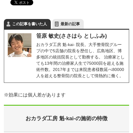
この記事を書いた人
最新の記事
笹原 敏史(ささはら としふみ)
おカラダ工房 魁-kai- 院長。大手整骨院グルー
プの中で5店舗の院長を歴任し、広島地区、博
多地区の統括院長として勤務する。 治療家とし
ても13年間の治療家人生で75000回を超える施
術件数。2017年までは来院患者様数延べ80000
人を超える整骨院の院長として情熱的に働く。
※効果には個人差があります
おカラダ工房 魁-kai-の施術の特徴