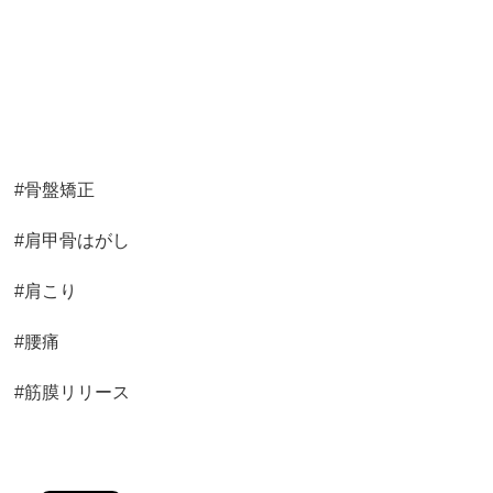
#骨盤矯正
#肩甲骨はがし
#肩こり
#腰痛
#筋膜リリース