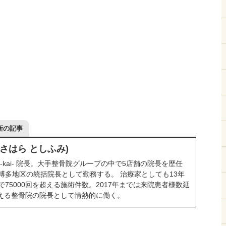
新の記事
ささはら としふみ)
-kai- 院長。大手整骨院グループの中で5店舗の院長を歴任
博多地区の統括院長として勤務する。 治療家としても13年
75000回を超える施術件数。2017年までは来院患者様数延
を超える整骨院の院長として情熱的に働く。