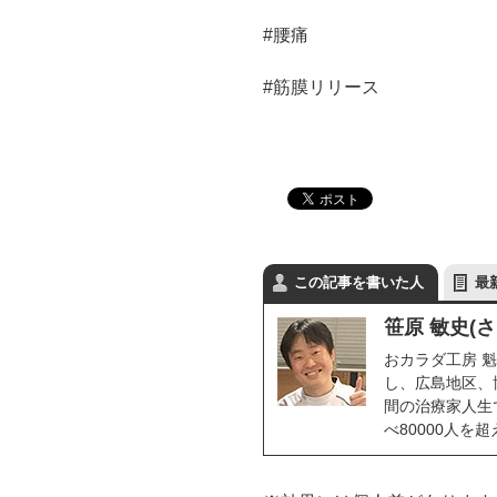
#腰痛
#筋膜リリース
この記事を書いた人
最
笹原 敏史(
おカラダ工房 魁
し、広島地区、
間の治療家人生で
べ80000人