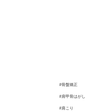
#骨盤矯正
#肩甲骨はがし
#肩こり