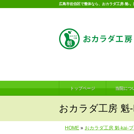
広島市佐伯区で整体なら、おカラダ工房-魁-
トップページ
当院につ
おカラダ工房 魁-k
HOME
»
おカラダ工房 魁-kai-