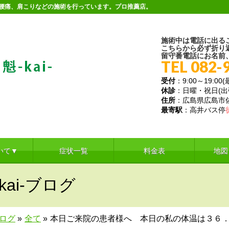
。腰痛、肩こりなどの施術を行っています。プロ推薦店。
施術中は電話に出る
こちらから必ず折り
留守番電話にお名前
TEL 082-
受付
：9:00～19:00
休診
：日曜・祝日(
住所
：広島県広島市佐伯
最寄駅
：高井バス停
いて▼
症状一覧
料金表
地図
ai-ブログ
ブログ
»
全て
»
本日ご来院の患者様へ 本日の私の体温は３６