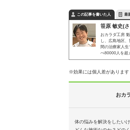
この記事を書いた人
最
笹原 敏史(
おカラダ工房 魁
し、広島地区、
間の治療家人生で
べ80000人
※効果には個人差があります
おカラ
体の悩みを解決をしたい
どんな施術なのか？どの