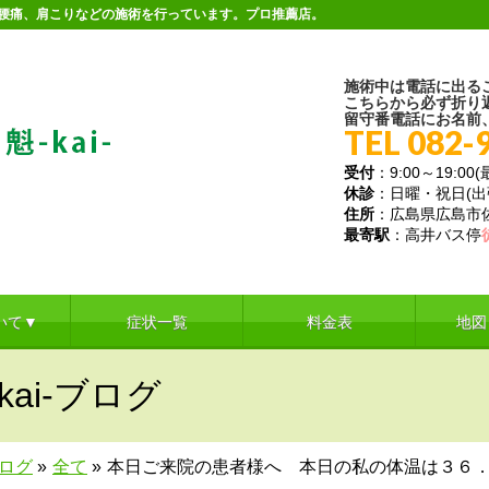
。腰痛、肩こりなどの施術を行っています。プロ推薦店。
施術中は電話に出る
こちらから必ず折り
留守番電話にお名前
TEL 082-
受付
：9:00～19:00
休診
：日曜・祝日(
住所
：広島県広島市佐伯
最寄駅
：高井バス停
いて▼
症状一覧
料金表
地図
ai-ブログ
ブログ
»
全て
»
本日ご来院の患者様へ 本日の私の体温は３６