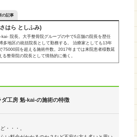
新の記事
ささはら としふみ)
-kai- 院長。大手整骨院グループの中で5店舗の院長を歴任
博多地区の統括院長として勤務する。 治療家としても13年
75000回を超える施術件数。2017年までは来院患者様数延
を超える整骨院の院長として情熱的に働く。
ダ工房 魁-kai-の施術の特徴
けど・・・。
くらい料金がかかるのか？など不安な方も多いと思い