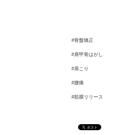
#骨盤矯正
#肩甲骨はがし
#肩こり
#腰痛
#筋膜リリース