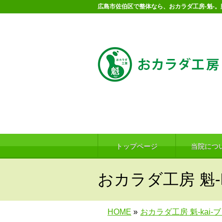
広島市佐伯区で整体なら、おカラダ工房-魁-
トップページ
当院につ
おカラダ工房 魁-k
HOME
»
おカラダ工房 魁-kai-