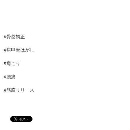
#骨盤矯正
#肩甲骨はがし
#肩こり
#腰痛
#筋膜リリース