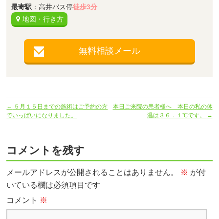
最寄駅
：高井バス停
徒歩3分
地図・行き方
無料相談メール
←
５月１５日までの施術はご予約の方
本日ご来院の患者様へ 本日の私の体
でいっぱいになりました。
温は３６．１℃です。
→
コメントを残す
メールアドレスが公開されることはありません。
※
が付
いている欄は必須項目です
コメント
※