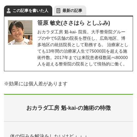
この記事を書いた人
最新の記事
笹原 敏史(ささはら としふみ)
おカラダ工房 魁-kai- 院長。大手整骨院グルー
プの中で5店舗の院長を歴任し、広島地区、博
多地区の統括院長として勤務する。 治療家とし
ても13年間の治療家人生で75000回を超える施
術件数。2017年までは来院患者様数延べ80000
人を超える整骨院の院長として情熱的に働く。
※効果には個人差があります
おカラダ工房 魁-kai-の施術の特徴
体の悩みを解決をしたいけど・・・。