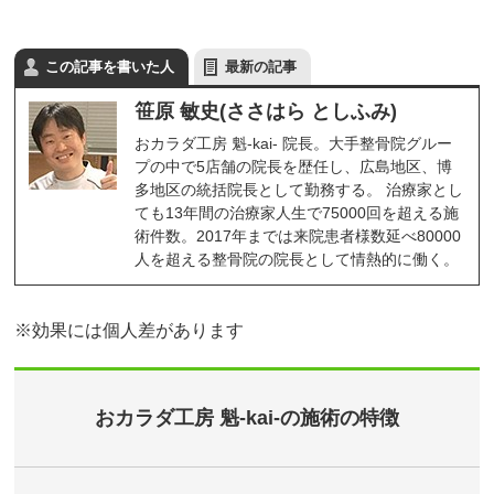
この記事を書いた人
最新の記事
笹原 敏史(ささはら としふみ)
おカラダ工房 魁-kai- 院長。大手整骨院グルー
プの中で5店舗の院長を歴任し、広島地区、博
多地区の統括院長として勤務する。 治療家とし
ても13年間の治療家人生で75000回を超える施
術件数。2017年までは来院患者様数延べ80000
人を超える整骨院の院長として情熱的に働く。
※効果には個人差があります
おカラダ工房 魁-kai-の施術の特徴