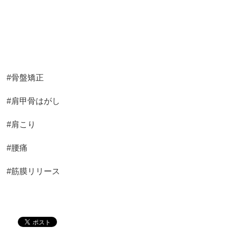
#骨盤矯正
#肩甲骨はがし
#肩こり
#腰痛
#筋膜リリース