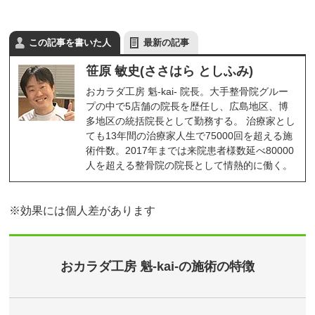
この記事を書いた人
最新の記事
笹原 敏史(ささはら としふみ)
おカラダ工房 魁-kai- 院長。大手整骨院グルー
プの中で5店舗の院長を歴任し、広島地区、博
多地区の統括院長として勤務する。 治療家とし
ても13年間の治療家人生で75000回を超える施
術件数。2017年までは来院患者様数延べ80000
人を超える整骨院の院長として情熱的に働く。
※効果には個人差があります
おカラダ工房 魁-kai-の施術の特徴