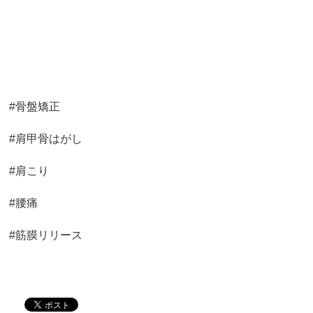
#骨盤矯正
#肩甲骨はがし
#肩こり
#腰痛
#筋膜リリース