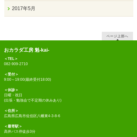
2017年5月
ページ上部へ
おカラダ工房 魁-kai-
＜TEL＞
082-909-2710
＜受付＞
9:00～19:00(最終受付18:00)
＜休診＞
日曜・祝日
(出張・勉強会で不定期の休みあり)
＜住所＞
広島県広島市佐伯区八幡東4-3-8-6
＜最寄駅＞
高井バス停徒歩3分