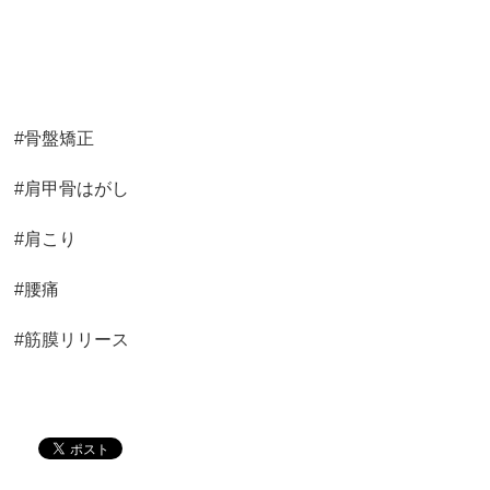
#骨盤矯正
#肩甲骨はがし
#肩こり
#腰痛
#筋膜リリース