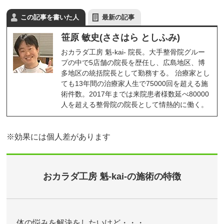
この記事を書いた人
最新の記事
笹原 敏史(ささはら としふみ)
おカラダ工房 魁-kai- 院長。大手整骨院グルー
プの中で5店舗の院長を歴任し、広島地区、博
多地区の統括院長として勤務する。 治療家とし
ても13年間の治療家人生で75000回を超える施
術件数。2017年までは来院患者様数延べ80000
人を超える整骨院の院長として情熱的に働く。
※効果には個人差があります
おカラダ工房 魁-kai-の施術の特徴
体の悩みを解決をしたいけど・・・。