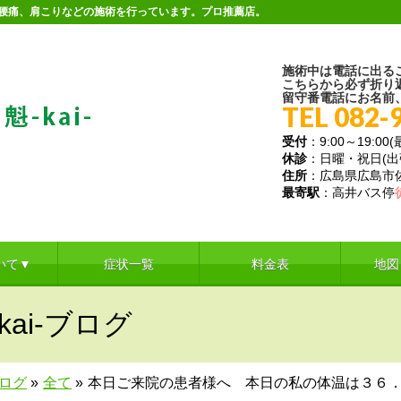
。腰痛、肩こりなどの施術を行っています。プロ推薦店。
施術中は電話に出る
こちらから必ず折り
留守番電話にお名前
TEL 082-
受付
：9:00～19:00
休診
：日曜・祝日(
住所
：広島県広島市佐伯
最寄駅
：高井バス停
いて▼
症状一覧
料金表
地図
ai-ブログ
ブログ
»
全て
»
本日ご来院の患者様へ 本日の私の体温は３６