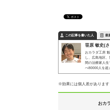
この記事を書いた人
最
笹原 敏史(
おカラダ工房 魁
し、広島地区、
間の治療家人生で
べ80000人
※効果には個人差があります
おカラ