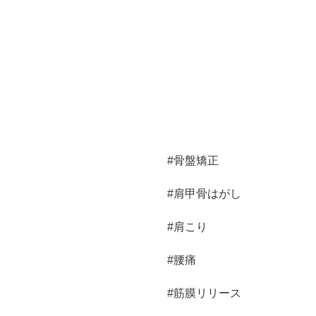
#骨盤矯正
#肩甲骨はがし
#肩こり
#腰痛
#筋膜リリース