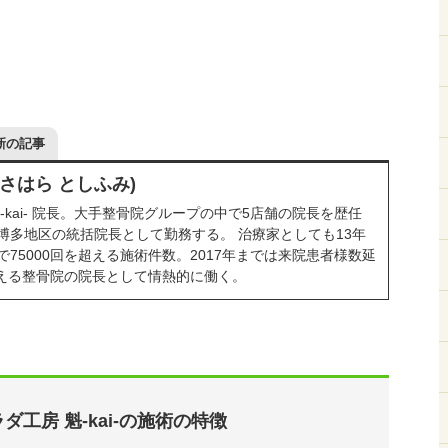
新の記事
ささはら としふみ)
-kai- 院長。大手整骨院グループの中で5店舗の院長を歴任
博多地区の統括院長として勤務する。 治療家としても13年
75000回を超える施術件数。2017年までは来院患者様数延
を超える整骨院の院長として情熱的に働く。
ダ工房 魁-kai-の施術の特徴