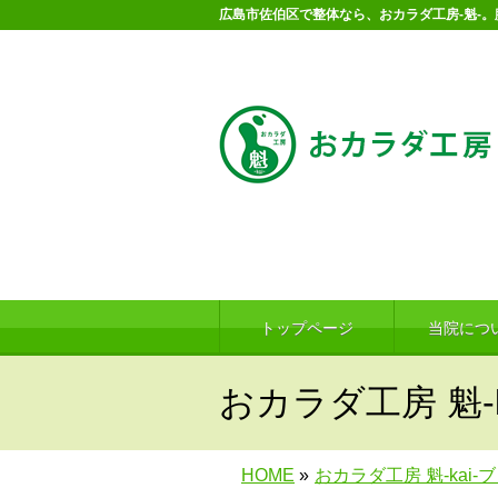
広島市佐伯区で整体なら、おカラダ工房-魁-
トップページ
当院につ
おカラダ工房 魁-k
HOME
»
おカラダ工房 魁-kai-