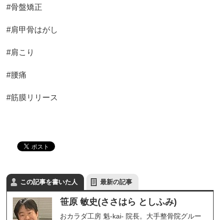
#骨盤矯正
#肩甲骨はがし
#肩こり
#腰痛
#筋膜リリース
この記事を書いた人
最新の記事
笹原 敏史(ささはら としふみ)
おカラダ工房 魁-kai- 院長。大手整骨院グルー