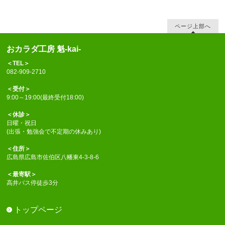
ページ上部へ
おカラダ工房 魁-kai-
＜TEL＞
082-909-2710
＜受付＞
9:00～19:00(最終受付18:00)
＜休診＞
日曜・祝日
(出張・勉強会で不定期の休みあり)
＜住所＞
広島県広島市佐伯区八幡東4-3-8-6
＜最寄駅＞
高井バス停徒歩3分
トップページ