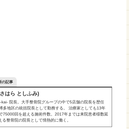
新の記事
ささはら としふみ)
-kai- 院長。大手整骨院グループの中で5店舗の院長を歴任
博多地区の統括院長として勤務する。 治療家としても13年
75000回を超える施術件数。2017年までは来院患者様数延
を超える整骨院の院長として情熱的に働く。