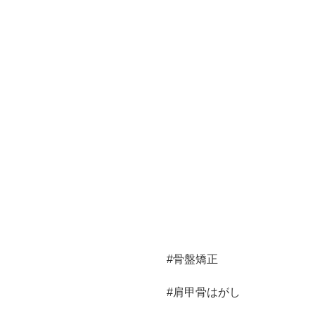
#骨盤矯正
#肩甲骨はがし