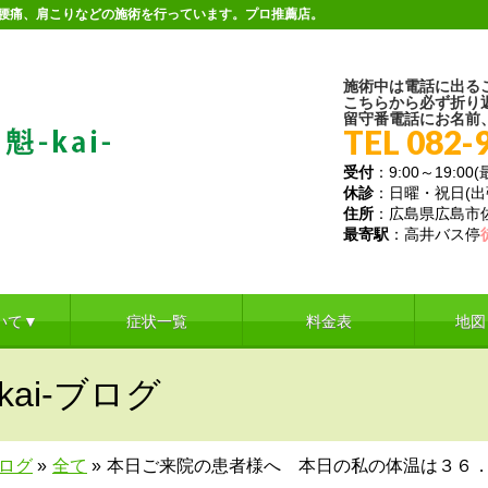
。腰痛、肩こりなどの施術を行っています。プロ推薦店。
施術中は電話に出る
こちらから必ず折り
留守番電話にお名前
TEL 082-
受付
：9:00～19:00
休診
：日曜・祝日(
住所
：広島県広島市佐伯
最寄駅
：高井バス停
いて▼
症状一覧
料金表
地図
ai-ブログ
ブログ
»
全て
»
本日ご来院の患者様へ 本日の私の体温は３６