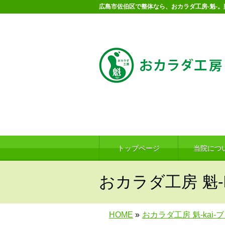
広島市佐伯区で整体なら、おカラダ工房-魁-
トップページ
当院につ
おカラダ工房 魁-k
HOME
»
おカラダ工房 魁-kai-