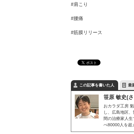
#肩こり
#腰痛
#筋膜リリース
この記事を書いた人
最
笹原 敏史(
おカラダ工房 魁
し、広島地区、
間の治療家人生で
べ80000人