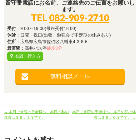
留守番電話にお名前、ご連絡先のご伝言をお願いし
ます。
TEL
082-909-2710
受付
：9:00～19:00(最終受付18:00)
休診
：日曜・祝日(出張・勉強会で不定期の休みあり)
住所
：広島県広島市佐伯区八幡東4-3-8-6
最寄駅
：高井バス停
徒歩3分
地図・行き方
無料相談メール
←
本日ご来院の患者様へ 本日の私の
本日ご来院の患者様へ 本日の私の体
体温は３６．３度です。
温は３６．０度です。
→
コメントを残す