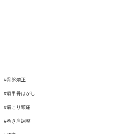
#骨盤矯正
#肩甲骨はがし
#肩こり頭痛
#巻き肩調整