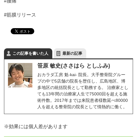
#腰痛
#筋膜リリース
この記事を書いた人
最新の記事
笹原 敏史(ささはら としふみ)
おカラダ工房 魁-kai- 院長。大手整骨院グルー
プの中で5店舗の院長を歴任し、広島地区、博
多地区の統括院長として勤務する。 治療家とし
ても13年間の治療家人生で75000回を超える施
術件数。2017年までは来院患者様数延べ80000
人を超える整骨院の院長として情熱的に働く。
※効果には個人差があります