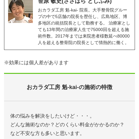
笹原 敏史(ささはら としふみ)
おカラダ工房 魁-kai- 院長。大手整骨院グルー
プの中で5店舗の院長を歴任し、広島地区、博
多地区の統括院長として勤務する。 治療家とし
ても13年間の治療家人生で75000回を超える施
術件数。2017年までは来院患者様数延べ80000
人を超える整骨院の院長として情熱的に働く。
※効果には個人差があります
おカラダ工房 魁-kai-の施術の特徴
体の悩みを解決をしたいけど・・・。
どんな施術なのか？どのくらい料金がかかるのか？
など不安な方も多いと思います。