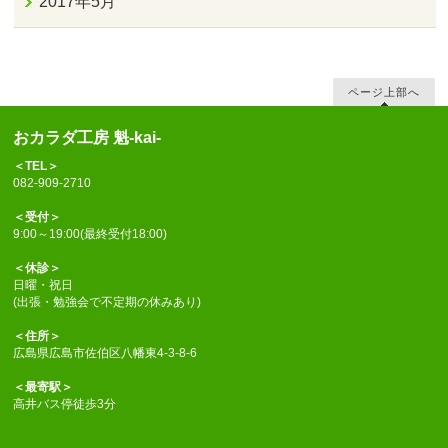
2017年5月
ページ上部へ
おカラダ工房 魁-kai-
＜TEL＞
082-909-2710
＜受付＞
9:00～19:00(最終受付18:00)
＜休診＞
日曜・祝日
(出張・勉強会で不定期の休みあり)
＜住所＞
広島県広島市佐伯区八幡東4-3-8-6
＜最寄駅＞
高井バス停徒歩3分