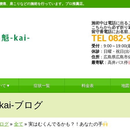
。腰痛、肩こりなどの施術を行っています。プロ推薦店。
施術中は電話に出る
こちらから必ず折り
留守番電話にお名前
TEL 082-
受付
：9:00～19:00
休診
：日曜・祝日(
住所
：広島県広島市佐伯
最寄駅
：高井バス停
いて▼
症状一覧
料金表
地図
ai-ブログ
ブログ
»
全て
»
実はむくんでるかも？！あなたの手