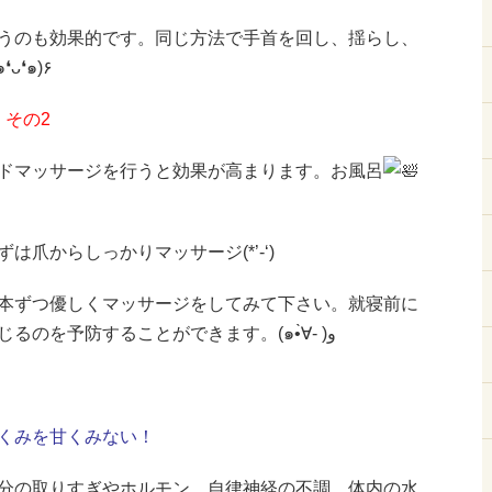
うのも効果的です。同じ方法で手首を回し、揺らし、
ーをしてみましょう٩(๑❛ᴗ❛๑)۶
 その2
ドマッサージを行うと効果が高まります。お風呂
爪からしっかりマッサージ(*’-‘)ゞ
本ずつ優しくマッサージをしてみて下さい。就寝前に
行うことで、翌朝むくみが生じるのを予防することができます。(๑•̀∀- )و
くみを甘くみない！
分の取りすぎやホルモン、自律神経の不調、体内の水