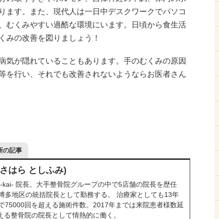
ります。また、現代人は一日中デスクワークでパソコ
、むくみやすい過酷な環境にいます。日頃から食生活
くみの改善を図りましょう！
病気が隠れていることもあります。手のむくみの原因
等を行い、それでも改善されないようならお医者さん
新の記事
ささはら としふみ)
-kai- 院長。大手整骨院グループの中で5店舗の院長を歴任
博多地区の統括院長として勤務する。 治療家としても13年
75000回を超える施術件数。2017年までは来院患者様数延
を超える整骨院の院長として情熱的に働く。