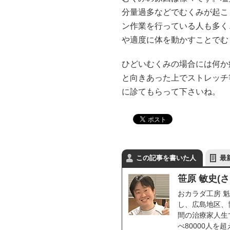
分量過多などでむくみが起こ
ン作業を行っている人も多く
や適度に体を動かすことでむ
ひどいむくみの場合には何か
と向きあった上でストレッチ
に診てもらって下さいね。
この記事を書いた人
最
笹原 敏史(
おカラダ工房 魁
し、広島地区、
間の治療家人生で
べ80000人