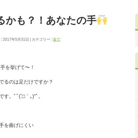
るかも？！あなたの手
 2017年5月31日
カテゴリー :
全て
、手を挙げて〜！
でるのは足だけですか？
ﾟﾟ(´□｀｡)°ﾟ。
手を曲げにくい