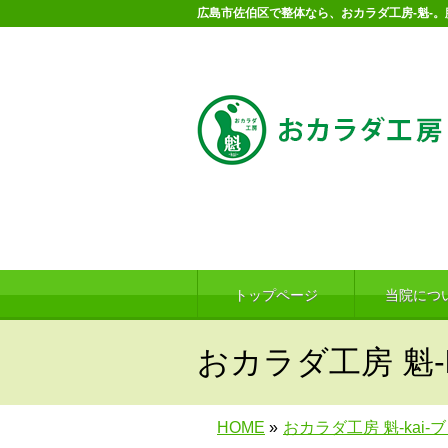
広島市佐伯区で整体なら、おカラダ工房-魁-
トップページ
当院につ
おカラダ工房 魁-k
HOME
»
おカラダ工房 魁-kai-