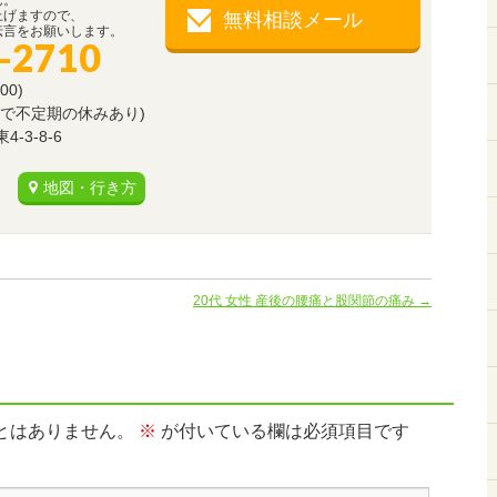
ん。
上げますので、
無料相談メール
伝言をお願いします。
-2710
00)
で不定期の休みあり)
3-8-6
地図・行き方
20代 女性 産後の腰痛と股関節の痛み
→
とはありません。
※
が付いている欄は必須項目です